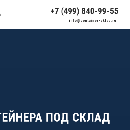
ния вещей
‭+7 (499) 840-99-55‬
есяц
ы
info@container-sklad.ru
ТЕЙНЕРА ПОД СКЛАД