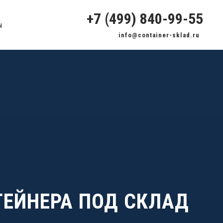
ния вещей
‭+7 (499) 840-99-55‬
есяц
ы
info@container-sklad.ru
ТЕЙНЕРА ПОД СКЛАД